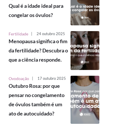
Qual é a idade ideal para
congelar os óvulos?
Fertilidade
|
24 outubro 2025
Menopausa significa o fim
da fertilidade? Descubra o
que a ciência responde.
Ovodoação
|
17 outubro 2025
Outubro Rosa: por que
pensar no congelamento
de óvulos também é um
ato de autocuidado?