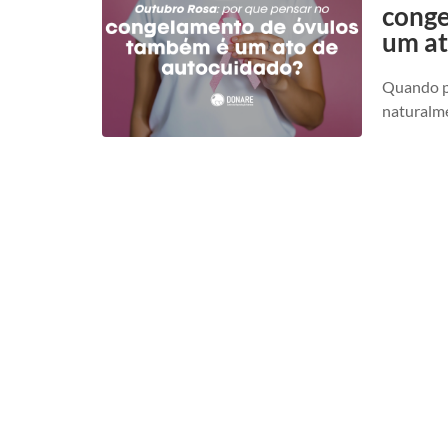
conge
um at
Quando p
naturalme